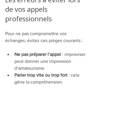
de vos appels 
professionnels
Pour ne pas compromettre vos 
échanges, évitez ces pièges courants :
Ne pas préparer l’appel
 : improviser 
peut donner une impression 
d’amateurisme.
Parler trop vite ou trop fort
 : cela 
gêne la compréhension.
Interrompre votre interlocuteur
 : 
soyez patient et respectueux.
Utiliser un langage trop familier
 : 
restez professionnel.
Oublier de noter les informations 
importantes
 : vous risquez de 