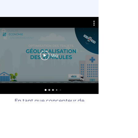
Voir
En tant que concepteur de
marque, Alphapix vous
accompagne de la réflexion
créative jusqu'à la livraison de
vos supports :