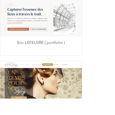
Eric LEFEUVRE ( portfolio )
Lavaux Styling ( salon de coiffure )y