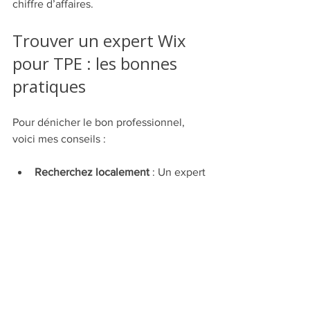
chiffre d’affaires.
Trouver un expert Wix 
pour TPE : les bonnes 
pratiques
Pour dénicher le bon professionnel, 
voici mes conseils :
Recherchez localement
 : Un expert 
proche de chez vous comprend 
mieux votre marché.
Utilisez des plateformes 
spécialisées
 : LinkedIn, Malt, ou 
des annuaires dédiés.
Demandez des recommandations
 : 